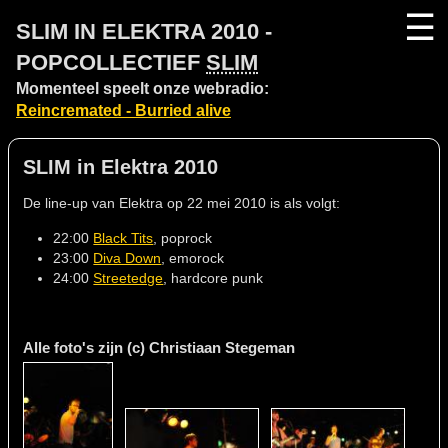
☰
SLIM IN ELEKTRA 2010 -
POPCOLLECTIEF
SLIM
Momenteel speelt onze webradio:
Reincremated - Burried alive
SLIM in Elektra 2010
De line-up van Elektra op 22 mei 2010 is als volgt:
22:00
Black Tits
, poprock
23:00
Diva Down
, emorock
24:00
Streetedge
, hardcore punk
Alle foto's zijn (c) Christiaan Stegeman