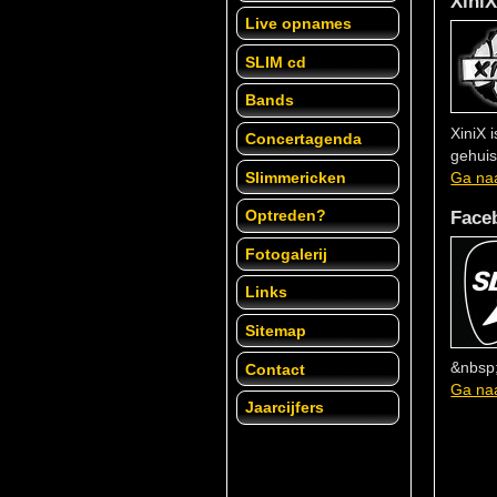
Xini
Live opnames
SLIM cd
Bands
XiniX 
Concertagenda
gehuis
Slimmericken
Ga naa
Face
Optreden?
Fotogalerij
Links
Sitemap
&nbsp;
Contact
Ga naa
Jaarcijfers