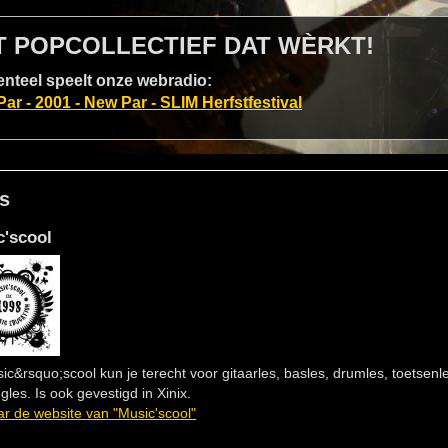
T POPCOLLECTIEF DAT WÈRKT!
teel speelt onze webradio:
ar - 2001 - New Par - SLIM Herfstfestival
s
c'scool
sic&rsquo;scool kun je terecht voor gitaarles, basles, drumles, toetsenl
gles. Is ook gevestigd in Xinix.
r de website van "Music'scool"