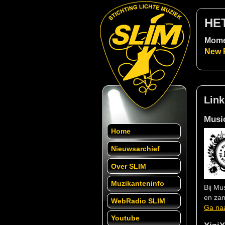
HE
Momen
New P
Link
Musi
Home
Nieuwsarchief
Over SLIM
Muzikanteninfo
Bij Mu
en zan
WebRadio SLIM
Ga naa
Youtube