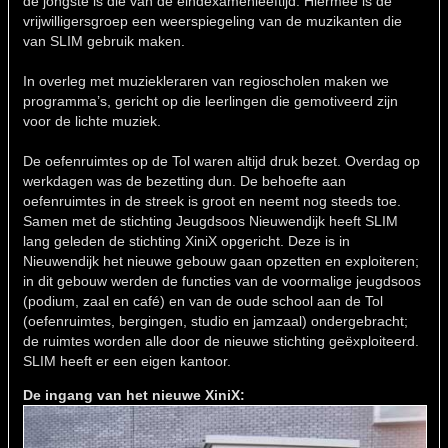
de jongste is die van de eindexamenleeftijd. Hiermee is de
vrijwilligersgroep een weerspiegeling van de muzikanten die
van SLIM gebruik maken.
In overleg met muziekleraren van regioscholen maken we
programma’s, gericht op die leerlingen die gemotiveerd zijn
voor de lichte muziek.
De oefenruimtes op de Tol waren altijd druk bezet. Overdag op
werkdagen was de bezetting dun. De behoefte aan
oefenruimtes in de streek is groot en neemt nog steeds toe.
Samen met de stichting Jeugdsoos Nieuwendijk heeft SLIM
lang geleden de stichting XiniX opgericht. Deze is in
Nieuwendijk het nieuwe gebouw gaan opzetten en exploiteren;
in dit gebouw werden de functies van de voormalige jeugdsoos
(podium, zaal en café) en van de oude school aan de Tol
(oefenruimtes, bergingen, studio en jamzaal) ondergebracht;
de ruimtes worden alle door de nieuwe stichting geëxploiteerd.
SLIM heeft er een eigen kantoor.
De ingang van het nieuwe XiniX: