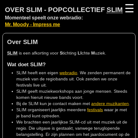
☰
OVER SLIM - POPCOLLECTIEF
SLIM
Momenteel speelt onze webradio:
Mr. Moody - Impress me
Over SLIM
SLIM
is een afkorting voor
S
tichting
LI
chte
M
uziek.
Wat doet SLIM?
SLIM heeft een eigen
webradio
. We zenden permanent de
muziek van de regiobands uit. Ook zenden we onze
festivals live uit.
SLIM geeft muziekworkshops aan jonge mensen. Steeds
komen hieruit nieuwe bands voort.
Bij de SLIM kun je contact maken met
andere muzikanten
.
SLIM organiseert jaarlijks meerdere
festivals
waar je met
je band kunt optreden.
We brachten een jaarlijkse SLIM-cd uit met muziek uit de
regio. Die uitgave is gestaakt, vanwege teruglopende
belangstelling. Er zijn plannen om het jaardocument op de