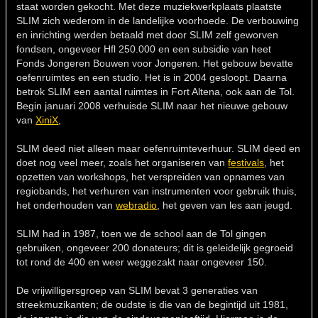
staat worden gekocht. Met deze muziekwerkplaats plaatste
SLIM zich wederom in de landelijke voorhoede. De verbouwing
en inrichting werden betaald met door SLIM zelf geworven
fondsen, ongeveer Hfl 250.000 en een subsidie van heet
Fonds Jongeren Bouwen voor Jongeren. Het gebouw bevatte
oefenruimtes en een studio. Het is in 2004 gesloopt. Daarna
betrok SLIM een aantal ruimtes in Fort Altena, ook aan de Tol.
Begin januari 2008 verhuisde SLIM naar het nieuwe gebouw
van
XiniX
,
SLIM deed niet alleen maar oefenruimteverhuur. SLIM deed en
doet nog veel meer, zoals het organiseren van
festivals
, het
opzetten van workshops, het verspreiden van opnames van
regiobands, het verhuren van instrumenten voor gebruik thuis,
het onderhouden van
webradio
, het geven van les aan jeugd.
SLIM had in 1987, toen we de school aan de Tol gingen
gebruiken, ongeveer 200 donateurs; dit is geleidelijk gegroeid
tot rond de 400 en weer weggezakt naar ongeveer 150.
De vrijwilligersgroep van SLIM bevat 3 generaties van
streekmuzikanten; de oudste is die van de begintijd uit 1981,