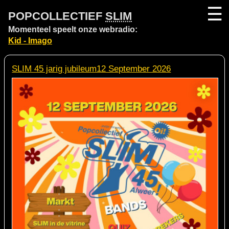
☰
POPCOLLECTIEF
SLIM
Momenteel speelt onze webradio:
Kid - Imago
SLIM 45 jarig jubileum12 September 2026