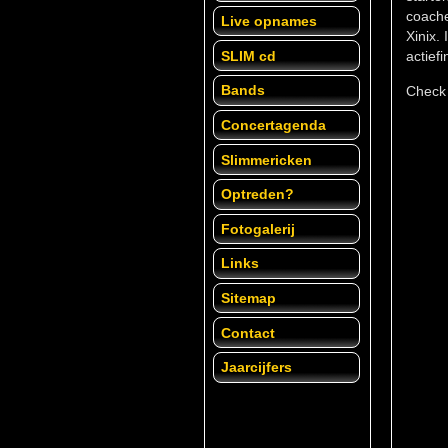
coache
Live opnames
Xinix.
SLIM cd
actief
Bands
Check 
Concertagenda
Slimmericken
Optreden?
Fotogalerij
Links
Sitemap
Contact
Jaarcijfers