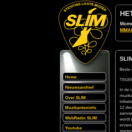
HE
Momen
MMAF 
SLIM
Beste 
Home
TEGEK
Nieuwsarchief
In de 
muzika
Over SLIM
initia
12 dec
Muzikanteninfo
aanvan
WebRadio SLIM
wordt 
ervare
Youtube
starte