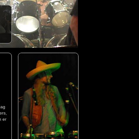
e
dag
ers,
n er