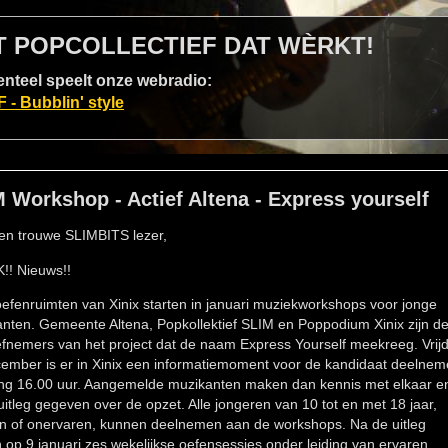
T POPCOLLECTIEF DAT WÈRKT!
teel speelt onze webradio:
- Bubblin' style
 Workshop - Actief Altena - Express yourself
en trouwe SLIMBITS lezer,
!! Nieuws!!
oefenruimten van Xinix starten in januari muziekworkshops voor jonge
nten. Gemeente Altena, Popkollektief SLIM en Poppodium Xinix zijn d
tiefnemers van het project dat de naam Express Yourself meekreeg. Vrij
ember is er in Xinix een informatiemoment voor de kandidaat deelnem
g 16.00 uur. Aangemelde muzikanten maken dan kennis met elkaar e
uitleg gegeven over de opzet. Alle jongeren van 10 tot en met 18 jaar,
n of onervaren, kunnen deelnemen aan de workshops. Na de uitleg
n op 9 januari zes wekelijkse oefensessies onder leiding van ervaren