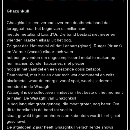
Ghazghkull
Ghazghkull is een verhaal over een deathmetalband dat
teruggaat naar het begin van dit millennium,
met de metalband Eria d’Or. Die band bestaat niet meer en
vrienden raakten elkaar uit het oog.
Zo gaat dat. Het toeval wil dat Lennart (gitaar), Rutger (drums)
en Werner (vocals) elkaar toch weer
hebben gevonden om ongecompliceerd metal te maken op
hun manier. Zonder kapsones, met plezier
hoog in het vaandel en een gezonde dosis zelfspot.
Deathmetal, met hier en daar toch wat doommetal en zelfs
blackmetal, waar de energie vanaf spat, waarbij iedereen
meedoet in de Waaagh!
Waaagh! is de collectieve mindset om het beste uit het moment
te halen. De Waaagh! van Ghazghkull
is nog lang niet groot genoeg, die moet groter, nog beter. Om
dit te bereiken is de band tot veel in
staat, geweld tegen eenhoorns en kabouters wordt hierbij niet
geschuwd.
De afgelopen 2 jaar heeft Ghazghkull verschillende shows