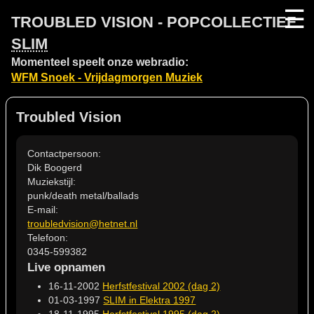
☰
TROUBLED VISION - POPCOLLECTIEF
SLIM
Momenteel speelt onze webradio:
WFM Snoek - Vrijdagmorgen Muziek
Troubled Vision
Contactpersoon:
Dik Boogerd
Muziekstijl:
punk/death metal/ballads
E-mail:
troubledvision@hetnet.nl
Telefoon:
0345-599382
Live opnamen
16-11-2002
Herfstfestival 2002 (dag 2)
01-03-1997
SLIM in Elektra 1997