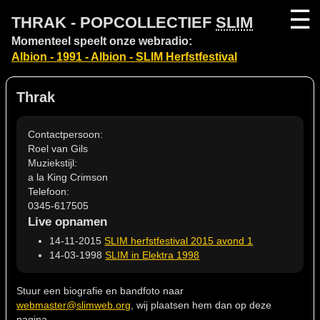
☰
THRAK - POPCOLLECTIEF
SLIM
Momenteel speelt onze webradio:
Albion - 1991 - Albion - SLIM Herfstfestival
Thrak
Contactpersoon:
Roel van Gils
Muziekstijl:
a la King Crimson
Telefoon:
0345-617505
Live opnamen
14-11-2015
SLIM herfstfestival 2015 avond 1
14-03-1998
SLIM in Elektra 1998
Stuur een biografie en bandfoto naar
webmaster@slimweb.org
, wij plaatsen hem dan op deze
pagina.