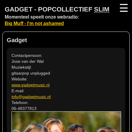
☰
GADGET - POPCOLLECTIEF
SLIM
Momenteel speelt onze webradio:
Big Muff - I'm not ashamed
Gadget
Contactpersoon:
Jose van der Wal
Muziekstijl:
gitaarpop unplugged
Website:
www.gadgetmusic.nl
E-mail:
info@gadgetmusic.nl
Telefoon:
06-48377813