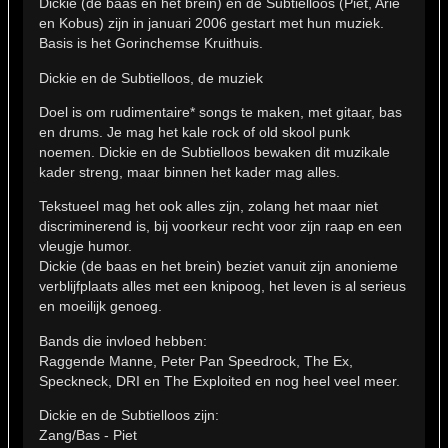
Dickie (de baas en het brein) en de Subtielloos (Piet, Arie
en Kobus) zijn in januari 2006 gestart met hun muziek.
Basis is het Gorinchemse Kruithuis.
Dickie en de Subtielloos, de muziek
Doel is om rudimentaire* songs te maken, met gitaar, bas
en drums. Je mag het kale rock of old skool punk
noemen. Dickie en de Subtielloos bewaken dit muzikale
kader streng, maar binnen het kader mag alles.
Tekstueel mag het ook alles zijn, zolang het maar niet
discriminerend is, bij voorkeur recht voor zijn raap en een
vleugje humor.
Dickie (de baas en het brein) beziet vanuit zijn anonieme
verblijfplaats alles met een knipoog, het leven is al serieus
en moeilijk genoeg.
Bands die invloed hebben:
Raggende Manne, Peter Pan Speedrock, The Ex,
Speckneck, DRI en The Exploited en nog heel veel meer.
Dickie en de Subtielloos zijn:
Zang/Bas - Piet