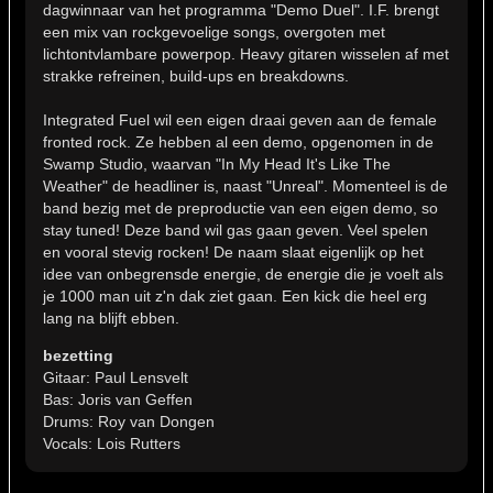
dagwinnaar van het programma "Demo Duel". I.F. brengt
een mix van rockgevoelige songs, overgoten met
lichtontvlambare powerpop. Heavy gitaren wisselen af met
strakke refreinen, build-ups en breakdowns.
Integrated Fuel wil een eigen draai geven aan de female
fronted rock. Ze hebben al een demo, opgenomen in de
Swamp Studio, waarvan "In My Head It's Like The
Weather" de headliner is, naast "Unreal". Momenteel is de
band bezig met de preproductie van een eigen demo, so
stay tuned! Deze band wil gas gaan geven. Veel spelen
en vooral stevig rocken! De naam slaat eigenlijk op het
idee van onbegrensde energie, de energie die je voelt als
je 1000 man uit z'n dak ziet gaan. Een kick die heel erg
lang na blijft ebben.
bezetting
Gitaar: Paul Lensvelt
Bas: Joris van Geffen
Drums: Roy van Dongen
Vocals: Lois Rutters