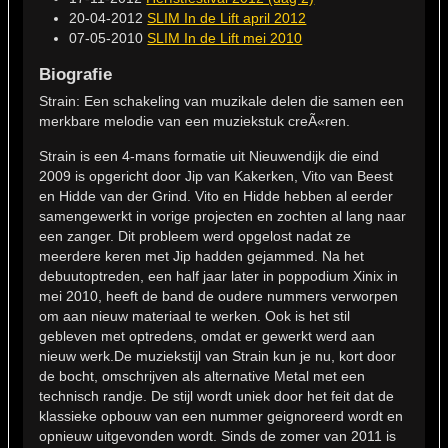
20-04-2012
SLIM In de Lift april 2012
07-05-2010
SLIM In de Lift mei 2010
Biografie
Strain: Een schakeling van muzikale delen die samen een
merkbare melodie van een muziekstuk creÃ«ren.
Strain is een 4-mans formatie uit Nieuwendijk die eind
2009 is opgericht door Jip van Kakerken, Vito van Beest
en Hidde van der Grind. Vito en Hidde hebben al eerder
samengewerkt in vorige projecten en zochten al lang naar
een zanger. Dit probleem werd opgelost nadat ze
meerdere keren met Jip hadden gejammed. Na het
debuutoptreden, een half jaar later in poppodium Xinix in
mei 2010, heeft de band de oudere nummers verworpen
om aan nieuw materiaal te werken. Ook is het stil
gebleven met optredens, omdat er gewerkt werd aan
nieuw werk.De muziekstijl van Strain kun je nu, kort door
de bocht, omschrijven als alternative Metal met een
technisch randje. De stijl wordt uniek door het feit dat de
klassieke opbouw van een nummer geignoreerd wordt en
opnieuw uitgevonden wordt. Sinds de zomer van 2011 is