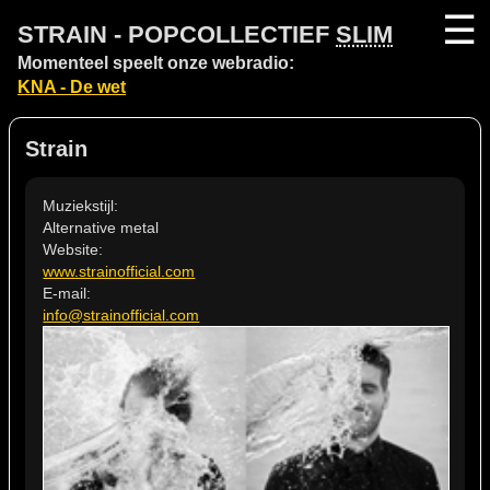
☰
STRAIN - POPCOLLECTIEF
SLIM
Momenteel speelt onze webradio:
KNA - De wet
Strain
Muziekstijl:
Alternative metal
Website:
www.strainofficial.com
E-mail:
info@strainofficial.com