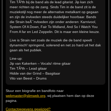
Tim TÃ³th bij de band als de lead gitarist. Jip kan zich
meer richten op de zang. Sinds Tim in de band zit is de
muziekstijl nog meer de alternative metalkant op gegaan
en zijn de invloeden steeds duidelijker hoorbaar. Bands
die Strain beÃ¯nvloeden zijn onder anderen: Karnivool,
System Of A Down, Fair To Midland, And So I Watch You
From A far en Led Zeppelin. Dit is maar een kleine keuze.
Live is Strain net zoals de muziek die de band speelt :
dynamisch! springend, solerend en net zo hard uit het dak
gaan als het publiek.
Line-up:
Jip van Kakerken – Vocals/ ritme gitaar
Tim TÃ³th – Lead gitaar
Hidde van der Grind – Basgitaar
Vito van Beest – Drums
Stuur een biografie en bandfoto naar
webmaster@slimweb.org
, wij plaatsen hem dan op deze
pagina.
Contactgegevens gewijzigd?