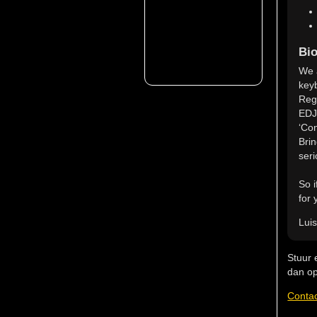
Bio
We a
key
Reg
EDJ
‘Co
Brin
ser
So 
for 
Lui
Stuur 
dan op
Conta