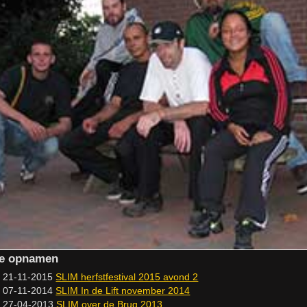
ve opnamen
21-11-2015
SLIM herfstfestival 2015 avond 2
07-11-2014
SLIM In de Lift november 2014
27-04-2013
SLIM over de Brug 2013