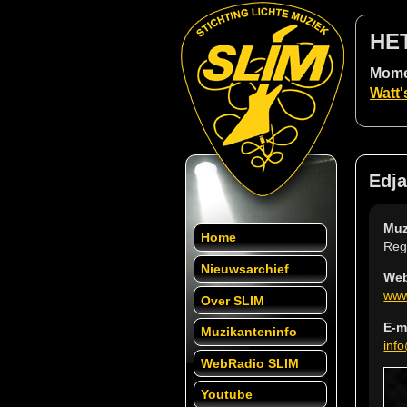
HE
Momen
Watt'
Edja
Muz
Home
Reg
Nieuwsarchief
Web
www
Over SLIM
E-m
Muzikanteninfo
inf
WebRadio SLIM
Youtube