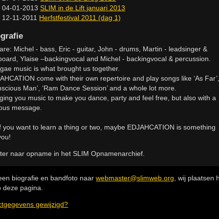
04-01-2013
SLIM in de Lift januari 2013
12-11-2011
Herfstfestival 2011 (dag 1)
grafie
re: Michel - bass, Eric - guitar, John - drums, Martin - leadsinger &
board, Ylaise –backingvocal and Michel - backingvocal & percussion.
gae music is what brought us together.
AHCATION come with their own repertoire and play songs like ‘As Far’
nscious Man’, ‘Ram Dance Session’ and a whole lot more.
ging you music to make you dance, party and feel free, but also with a
ious message.
if you want to learn a thing or two, maybe EDJAHCATION is something
you!
ster naar opname in het SLIM Opnamenarchief.
een biografie en bandfoto naar
webmaster@slimweb.org
, wij plaatsen
 deze pagina.
ctgegevens gewijzigd?