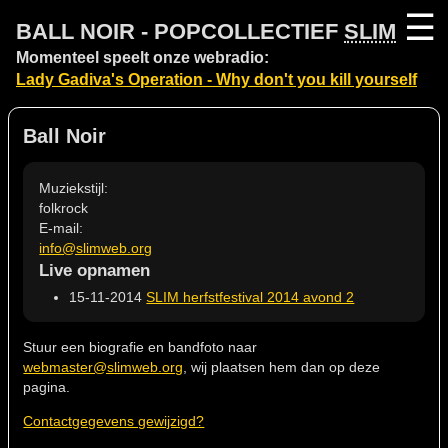
☰
BALL NOIR - POPCOLLECTIEF
SLIM
Momenteel speelt onze webradio:
Lady Gadiva's Operation - Why don't you kill yourself
Ball Noir
Muziekstijl:
folkrock
E-mail:
info@slimweb.org
Live opnamen
15-11-2014
SLIM herfstfestival 2014 avond 2
Stuur een biografie en bandfoto naar
webmaster@slimweb.org
, wij plaatsen hem dan op deze
pagina.
Contactgegevens gewijzigd?