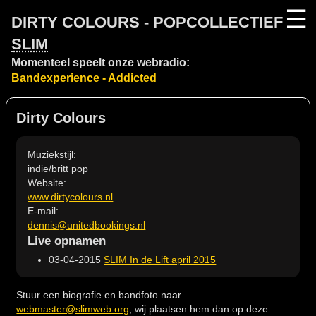
☰
DIRTY COLOURS - POPCOLLECTIEF
SLIM
Momenteel speelt onze webradio:
Bandexperience - Addicted
Dirty Colours
Muziekstijl:
indie/britt pop
Website:
www.dirtycolours.nl
E-mail:
dennis@unitedbookings.nl
Live opnamen
03-04-2015
SLIM In de Lift april 2015
Stuur een biografie en bandfoto naar
webmaster@slimweb.org
, wij plaatsen hem dan op deze