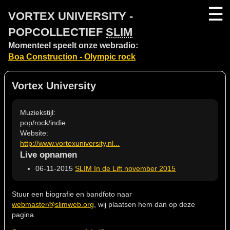
☰
VORTEX UNIVERSITY -
POPCOLLECTIEF
SLIM
Momenteel speelt onze webradio:
Boa Construction - Olympic rock
Vortex University
Muziekstijl:
pop/rock/indie
Website:
http://www.vortexuniversity.nl...
Live opnamen
06-11-2015
SLIM In de Lift november 2015
Stuur een biografie en bandfoto naar
webmaster@slimweb.org
, wij plaatsen hem dan op deze
pagina.