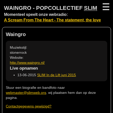
☰
WAINGRO - POPCOLLECTIEF
SLIM
Momenteel speelt onze webradio:
A Scream From The Heart - The statement, the love
Waingro
Muziekstijl:
stonerrock
Website:
http://www.waingro.nl/
Live opnamen
13-06-2015
SLIM In de Lift juni 2015
Stuur een biografie en bandfoto naar
webmaster@slimweb.org
, wij plaatsen hem dan op deze
pagina.
Contactgegevens gewijzigd?