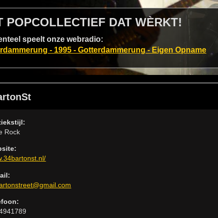
T POPCOLLECTIEF DAT WÈRKT!
teel speelt onze webradio:
erdammerung - 1995 - Gotterdammerung - Eigen Opname
artonSt
iekstijl:
ie Rock
site:
.34bartonst.nl/
ail:
artonstreet@gmail.com
efoon:
4941789