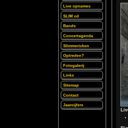
Live opnames
SLIM cd
Bands
Concertagenda
Slimmericken
Optreden?
Fotogalerij
Links
Sitemap
Contact
Jaarcijfers
Li
Bio