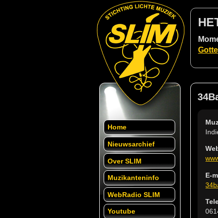
HE
Momen
Gott
34B
Muz
Home
Ind
Nieuwsarchief
Web
www
Over SLIM
E-m
Muzikanteninfo
34b
WebRadio SLIM
Tel
061
Youtube