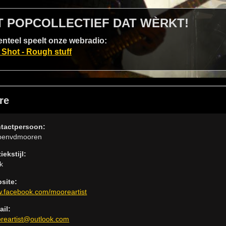
T POPCOLLECTIEF DAT WÈRKT!
teel speelt onze webradio:
Shot - Rough stuff
re
tactpersoon:
benvdmooren
iekstijl:
k
site:
.facebook.com/mooreartist
ail:
reartist@outlook.com