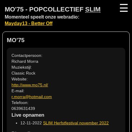
☰
MO'75 - POPCOLLECTIEF
SLIM
Momenteel speelt onze webradio:
Mayday13 - Better Off
MO'75
Contactpersoon:
Richard Morra
Muziekstijl:
Classic Rock
Website:
http://www.mo75.nl/
E-mail:
r.morra@hotmail.com
Telefoon:
0639631439
Live opnamen
12-11-2022
SLIM Herfstfestival november 2022