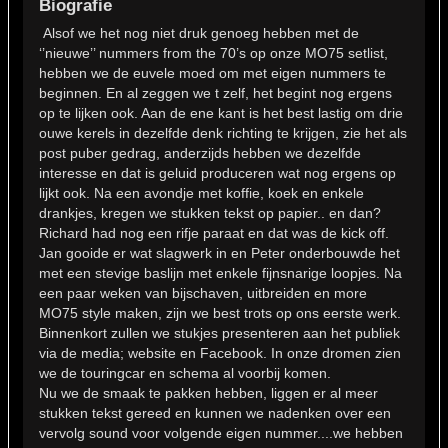
Biografie
Alsof we het nog niet druk genoeg hebben met de
‘’nieuwe’’ nummers from the 70’s op onze MO75 setlist,
hebben we de euvele moed om met eigen nummers te
beginnen. En al zeggen we t zelf, het begint nog ergens
op te lijken ook. Aan de ene kant is het best lastig om drie
ouwe kerels in dezelfde denk richting te krijgen, zie het als
post puber gedrag, anderzijds hebben we dezelfde
interesse en dat is geluid produceren wat nog ergens op
lijkt ook. Na een avondje met koffie, koek en enkele
drankjes, kregen we stukken tekst op papier.. en dan?
Richard had nog een rifje paraat en dat was de kick off.
Jan gooide er wat slagwerk in en Peter onderbouwde het
met een stevige baslijn met enkele fijnsnarige loopjes. Na
een paar weken van bijschaven, uitbreiden en more
MO75 style maken, zijn we best trots op ons eerste werk.
Binnenkort zullen we stukjes presenteren aan het publiek
via de media; website en Facebook. In onze dromen zien
we de touringcar en schema al voorbij komen.
Nu we de smaak te pakken hebben, liggen er al meer
stukken tekst gereed en kunnen we nadenken over een
vervolg sound voor volgende eigen nummer....we hebben