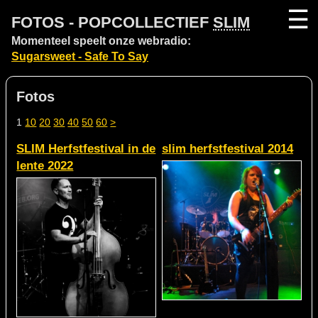
☰
FOTOS - POPCOLLECTIEF
SLIM
Momenteel speelt onze webradio:
Sugarsweet - Safe To Say
Fotos
1
10
20
30
40
50
60
>
SLIM Herfstfestival in de
slim herfstfestival 2014
lente 2022