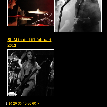
SLIM in de Lift februari
2013
1
10
20
30
40
50
60
>