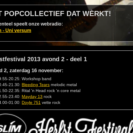
T POPCOLLECTIEF DAT WÈRKT!
teel speelt onze webradio:
n - Uni versum
stfestival 2013 avond 2 - deel 1
d 2, zaterdag 16 november:
9.55-20.25: Workshop band
0.45-21.30:
Bleeding Tears
melodic metal
1.50-22.35: Rital 'n Head rock 'n core metal
2.55-23.40:
Mayday 13
rock
4.00-01.00:
Doyle 751
vette rock