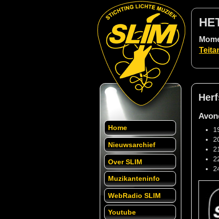
HE
Momen
Teita
Herf
Avon
Home
1
2
Nieuwsarchief
2
2
Over SLIM
2
Muzikanteninfo
WebRadio SLIM
Youtube